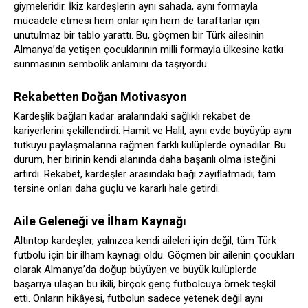
giymeleridir. İkiz kardeşlerin aynı sahada, aynı formayla
mücadele etmesi hem onlar için hem de taraftarlar için
unutulmaz bir tablo yarattı. Bu, göçmen bir Türk ailesinin
Almanya’da yetişen çocuklarının milli formayla ülkesine katkı
sunmasının sembolik anlamını da taşıyordu.
Rekabetten Doğan Motivasyon
Kardeşlik bağları kadar aralarındaki sağlıklı rekabet de
kariyerlerini şekillendirdi. Hamit ve Halil, aynı evde büyüyüp aynı
tutkuyu paylaşmalarına rağmen farklı kulüplerde oynadılar. Bu
durum, her birinin kendi alanında daha başarılı olma isteğini
artırdı. Rekabet, kardeşler arasındaki bağı zayıflatmadı; tam
tersine onları daha güçlü ve kararlı hale getirdi.
Aile Geleneği ve İlham Kaynağı
Altıntop kardeşler, yalnızca kendi aileleri için değil, tüm Türk
futbolu için bir ilham kaynağı oldu. Göçmen bir ailenin çocukları
olarak Almanya’da doğup büyüyen ve büyük kulüplerde
başarıya ulaşan bu ikili, birçok genç futbolcuya örnek teşkil
etti. Onların hikâyesi, futbolun sadece yetenek değil aynı