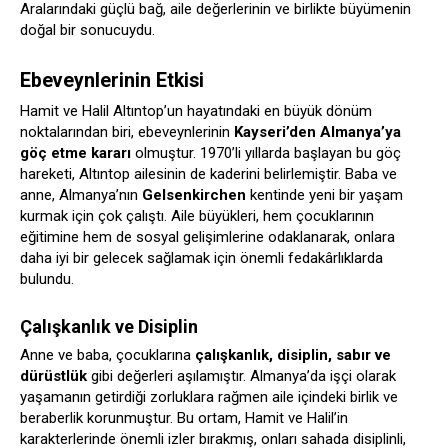
Aralarındaki güçlü bağ, aile değerlerinin ve birlikte büyümenin
doğal bir sonucuydu.
Ebeveynlerinin Etkisi
Hamit ve Halil Altıntop’un hayatındaki en büyük dönüm
noktalarından biri, ebeveynlerinin
Kayseri’den Almanya’ya
göç etme kararı
olmuştur. 1970’li yıllarda başlayan bu göç
hareketi, Altıntop ailesinin de kaderini belirlemiştir. Baba ve
anne, Almanya’nın
Gelsenkirchen
kentinde yeni bir yaşam
kurmak için çok çalıştı. Aile büyükleri, hem çocuklarının
eğitimine hem de sosyal gelişimlerine odaklanarak, onlara
daha iyi bir gelecek sağlamak için önemli fedakârlıklarda
bulundu.
Çalışkanlık ve Disiplin
Anne ve baba, çocuklarına
çalışkanlık, disiplin, sabır ve
dürüstlük
gibi değerleri aşılamıştır. Almanya’da işçi olarak
yaşamanın getirdiği zorluklara rağmen aile içindeki birlik ve
beraberlik korunmuştur. Bu ortam, Hamit ve Halil’in
karakterlerinde önemli izler bırakmış, onları sahada disiplinli,