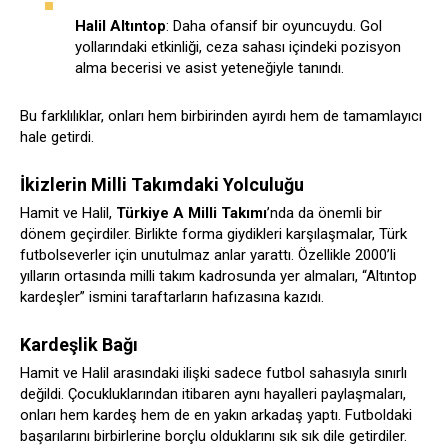
Halil Altıntop
: Daha ofansif bir oyuncuydu. Gol
yollarındaki etkinliği, ceza sahası içindeki pozisyon
alma becerisi ve asist yeteneğiyle tanındı.
Bu farklılıklar, onları hem birbirinden ayırdı hem de tamamlayıcı
hale getirdi.
İkizlerin Milli Takımdaki Yolculuğu
Hamit ve Halil,
Türkiye A Milli Takımı
’nda da önemli bir
dönem geçirdiler. Birlikte forma giydikleri karşılaşmalar, Türk
futbolseverler için unutulmaz anlar yarattı. Özellikle 2000’li
yılların ortasında milli takım kadrosunda yer almaları, “Altıntop
kardeşler” ismini taraftarların hafızasına kazıdı.
Kardeşlik Bağı
Hamit ve Halil arasındaki ilişki sadece futbol sahasıyla sınırlı
değildi. Çocukluklarından itibaren aynı hayalleri paylaşmaları,
onları hem kardeş hem de en yakın arkadaş yaptı. Futboldaki
başarılarını birbirlerine borçlu olduklarını sık sık dile getirdiler.