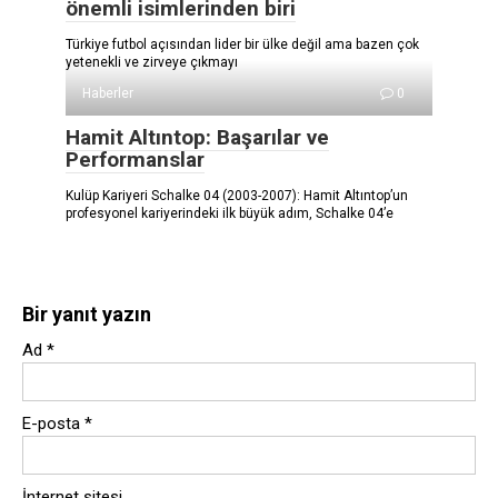
önemli isimlerinden biri
Türkiye futbol açısından lider bir ülke değil ama bazen çok
yetenekli ve zirveye çıkmayı
Haberler
0
Hamit Altıntop: Başarılar ve
Performanslar
Kulüp Kariyeri Schalke 04 (2003-2007): Hamit Altıntop’un
profesyonel kariyerindeki ilk büyük adım, Schalke 04’e
Bir yanıt yazın
Ad
*
E-posta
*
İnternet sitesi