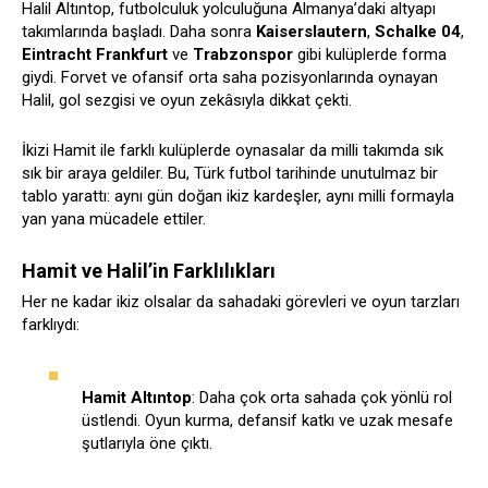
Halil Altıntop, futbolculuk yolculuğuna Almanya’daki altyapı
takımlarında başladı. Daha sonra
Kaiserslautern
,
Schalke 04
,
Eintracht Frankfurt
ve
Trabzonspor
gibi kulüplerde forma
giydi. Forvet ve ofansif orta saha pozisyonlarında oynayan
Halil, gol sezgisi ve oyun zekâsıyla dikkat çekti.
İkizi Hamit ile farklı kulüplerde oynasalar da milli takımda sık
sık bir araya geldiler. Bu, Türk futbol tarihinde unutulmaz bir
tablo yarattı: aynı gün doğan ikiz kardeşler, aynı milli formayla
yan yana mücadele ettiler.
Hamit ve Halil’in Farklılıkları
Her ne kadar ikiz olsalar da sahadaki görevleri ve oyun tarzları
farklıydı:
Hamit Altıntop
: Daha çok orta sahada çok yönlü rol
üstlendi. Oyun kurma, defansif katkı ve uzak mesafe
şutlarıyla öne çıktı.