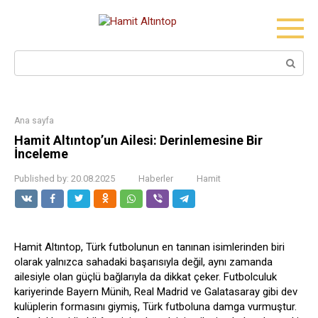
Skip
to
content
Search:
Ana sayfa
Hamit Altıntop’un Ailesi: Derinlemesine Bir
İnceleme
Published by:
20.08.2025
Haberler
Hamit
Hamit Altıntop, Türk futbolunun en tanınan isimlerinden biri
olarak yalnızca sahadaki başarısıyla değil, aynı zamanda
ailesiyle olan güçlü bağlarıyla da dikkat çeker. Futbolculuk
kariyerinde Bayern Münih, Real Madrid ve Galatasaray gibi dev
kulüplerin formasını giymiş, Türk futboluna damga vurmuştur.