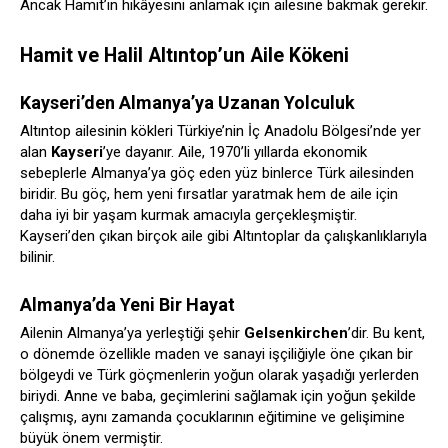
Ancak Hamit’in hikâyesini anlamak için ailesine bakmak gerekir.
Hamit ve Halil Altıntop’un Aile Kökeni
Kayseri’den Almanya’ya Uzanan Yolculuk
Altıntop ailesinin kökleri Türkiye’nin İç Anadolu Bölgesi’nde yer
alan
Kayseri
’ye dayanır. Aile, 1970’li yıllarda ekonomik
sebeplerle Almanya’ya göç eden yüz binlerce Türk ailesinden
biridir. Bu göç, hem yeni fırsatlar yaratmak hem de aile için
daha iyi bir yaşam kurmak amacıyla gerçekleşmiştir.
Kayseri’den çıkan birçok aile gibi Altıntoplar da çalışkanlıklarıyla
bilinir.
Almanya’da Yeni Bir Hayat
Ailenin Almanya’ya yerleştiği şehir
Gelsenkirchen
’dir. Bu kent,
o dönemde özellikle maden ve sanayi işçiliğiyle öne çıkan bir
bölgeydi ve Türk göçmenlerin yoğun olarak yaşadığı yerlerden
biriydi. Anne ve baba, geçimlerini sağlamak için yoğun şekilde
çalışmış, aynı zamanda çocuklarının eğitimine ve gelişimine
büyük önem vermiştir.