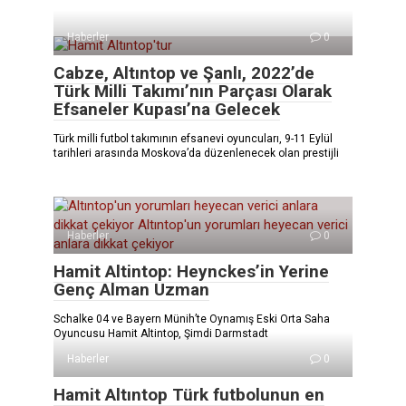
Haberler
0
Cabze, Altıntop ve Şanlı, 2022’de
Türk Milli Takımı’nın Parçası Olarak
Efsaneler Kupası’na Gelecek
Türk milli futbol takımının efsanevi oyuncuları, 9-11 Eylül
tarihleri ​​arasında Moskova’da düzenlenecek olan prestijli
Haberler
0
Hamit Altintop: Heynckes’in Yerine
Genç Alman Uzman
Schalke 04 ve Bayern Münih’te Oynamış Eski Orta Saha
Oyuncusu Hamit Altintop, Şimdi Darmstadt
Haberler
0
Hamit Altıntop Türk futbolunun en