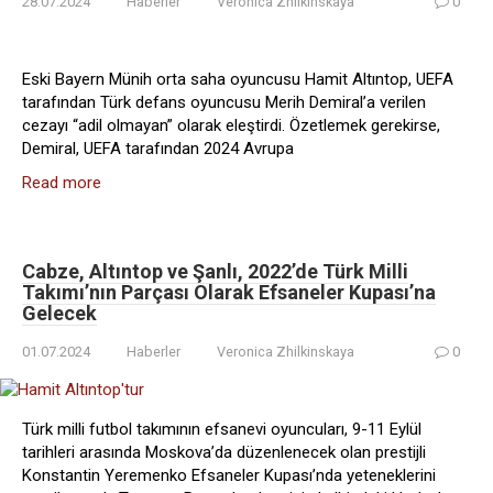
28.07.2024
Haberler
Veronica Zhilkinskaya
0
Eski Bayern Münih orta saha oyuncusu Hamit Altıntop, UEFA
tarafından Türk defans oyuncusu Merih Demiral’a verilen
cezayı “adil olmayan” olarak eleştirdi. Özetlemek gerekirse,
Demiral, UEFA tarafından 2024 Avrupa
Read more
Cabze, Altıntop ve Şanlı, 2022’de Türk Milli
Takımı’nın Parçası Olarak Efsaneler Kupası’na
Gelecek
01.07.2024
Haberler
Veronica Zhilkinskaya
0
Türk milli futbol takımının efsanevi oyuncuları, 9-11 Eylül
tarihleri ​​arasında Moskova’da düzenlenecek olan prestijli
Konstantin Yeremenko Efsaneler Kupası’nda yeteneklerini