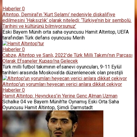
Haberler
0
Altıntop, Demiral’ın ‘Kurt Selamı’ nedeniyle diskalifiye
edilmesini ‘Haksızlık’ olarak niteledi: ‘Türkiye’nin bir sembolü.
Tarihini ve kültürünü bilmiyorsunuz’
Eski Bayern Münih orta saha oyuncusu Hamit Altıntop, UEFA
tarafından Türk defans oyuncusu Merih
Haberler
0
Cabze, Altıntop ve Şanlı, 2022’de Türk Milli Takımı’nın Parçası
Olarak Efsaneler Kupası’na Gelecek
Türk milli futbol takımının efsanevi oyuncuları, 9-11 Eylül
tarihleri ​​arasında Moskova’da düzenlenecek olan prestijli
Haberler
0
Hamit Altintop: Heynckes’in Yerine Genç Alman Uzman
Schalke 04 ve Bayern Münih’te Oynamış Eski Orta Saha
Oyuncusu Hamit Altintop, Şimdi Darmstadt