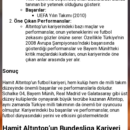
tanınan bir yetenek olduğunu gösterir.
Başarılar:
UEFA Yılın Takımı (2010)
Öne Çıkan Performanslar:
Altıntop’un kariyerindeki bazı maçlar ve
performanslar, onun yeteneklerini ve futbol
zekasını gözler önüne serer. Özellikle Türkiye’nin
2008 Avrupa Şampiyonası’ndaki başarısında
gösterdiği performanslar ve Bayern Münih’teki
kritik maçlardaki katkıları, onun kariyerinde öne
çıkan anlar arasında yer alır.
Sonuç
Hamit Altıntop’un futbol kariyeri, hem kulüp hem de milli takım
düzeyinde önemli başarılar ve performanslarla doludur.
Schalke 04, Bayern Münih, Real Madrid ve Galatasaray gibi üst
düzey kulüplerde oynayarak büyük tecrübe kazanan Altıntop,
aynı zamanda Türkiye milli takımının da önemli bir oyuncusu
olmuştur. Kariyerindeki bu başarılar ve performanslar, onun
futbol dünyasındaki yerini ve etkisini göstermektedir.
Hamit Altıntop’un Bundesliga Kariyeri