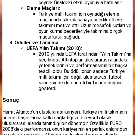
çeyrek finaldeki etkili oyunuyla hatırlanır.
Eleme Maçları:
Türkiye milli takımı için oynadığı eleme
maçlarında sık sık sahaya liderlik etti ve
takımını motive etti. Uzun mesafeli şutları ve
oyun kurma becerileriyle takımına birçok
maçta katkı sağladı.
Ödüller ve Tanınma:
UEFA Yılın Takımı (2010):
2010 yılında UEFA tarafından “Yılın Takımı”na
seçilmesi, Altıntop’un uluslararası alandaki
yeteneklerinin ve performansının bir başka
tescili oldu. Bu ödül, onun sadece Türkiye
milli takımı için değil, uluslararası futbol
sahnesinde de önemli bir figür olduğunu
gösterdi.
Sonuç
Hamit Altıntop’un uluslararası kariyeri, Türkiye milli takımının
önemli başarılarına katkı sağladığı ve bireysel olarak
uluslararası alanda tanındığı bir dönemdir. Özellikle EURO
2008’deki performansı, onun kariyerinin en parlak anlarından
biri olarak öne çıkar. Altıntop, milli takım forması altında