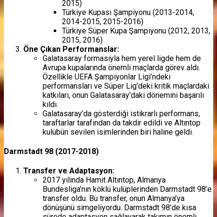
2015)
Türkiye Kupası Şampiyonu (2013-2014,
2014-2015, 2015-2016)
Türkiye Süper Kupa Şampiyonu (2012, 2013,
2015, 2016)
Öne Çıkan Performanslar:
Galatasaray formasıyla hem yerel ligde hem de
Avrupa kupalarında önemli maçlarda görev aldı.
Özellikle UEFA Şampiyonlar Ligi’ndeki
performansları ve Süper Lig’deki kritik maçlardaki
katkıları, onun Galatasaray’daki dönemini başarılı
kıldı.
Galatasaray’da gösterdiği istikrarlı performans,
taraftarlar tarafından da takdir edildi ve Altıntop
kulübün sevilen isimlerinden biri haline geldi.
Darmstadt 98 (2017-2018)
Transfer ve Adaptasyon:
2017 yılında Hamit Altıntop, Almanya
Bundesliga’nın köklü kulüplerinden Darmstadt 98’e
transfer oldu. Bu transfer, onun Almanya’ya
dönüşünü simgeliyordu. Darmstadt 98’de kısa
sürede adaptasyon sağlayarak takımın önemli