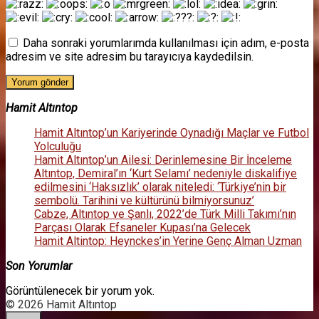
Daha sonraki yorumlarımda kullanılması için adım, e-posta
adresim ve site adresim bu tarayıcıya kaydedilsin.
Hamit Altıntop
Hamit Altıntop’un Kariyerinde Oynadığı Maçlar ve Futbol
Yolculuğu
Hamit Altıntop’un Ailesi: Derinlemesine Bir İnceleme
Altıntop, Demiral’ın ‘Kurt Selamı’ nedeniyle diskalifiye
edilmesini ‘Haksızlık’ olarak niteledi: ‘Türkiye’nin bir
sembolü. Tarihini ve kültürünü bilmiyorsunuz’
Cabze, Altıntop ve Şanlı, 2022’de Türk Milli Takımı’nın
Parçası Olarak Efsaneler Kupası’na Gelecek
Hamit Altintop: Heynckes’in Yerine Genç Alman Uzman
Son Yorumlar
Görüntülenecek bir yorum yok.
© 2026 Hamit Altıntop