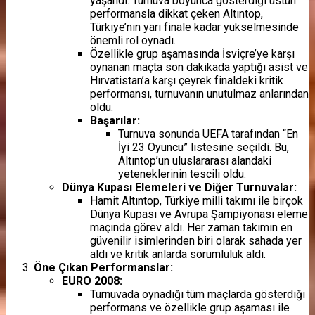
yaşandı. Turnuva boyunca gösterdiği üstün
performansla dikkat çeken Altıntop,
Türkiye’nin yarı finale kadar yükselmesinde
önemli rol oynadı.
Özellikle grup aşamasında İsviçre’ye karşı
oynanan maçta son dakikada yaptığı asist ve
Hırvatistan’a karşı çeyrek finaldeki kritik
performansı, turnuvanın unutulmaz anlarından
oldu.
Başarılar:
Turnuva sonunda UEFA tarafından “En
İyi 23 Oyuncu” listesine seçildi. Bu,
Altıntop’un uluslararası alandaki
yeteneklerinin tescili oldu.
Dünya Kupası Elemeleri ve Diğer Turnuvalar:
Hamit Altıntop, Türkiye milli takımı ile birçok
Dünya Kupası ve Avrupa Şampiyonası eleme
maçında görev aldı. Her zaman takımın en
güvenilir isimlerinden biri olarak sahada yer
aldı ve kritik anlarda sorumluluk aldı.
Öne Çıkan Performanslar:
EURO 2008:
Turnuvada oynadığı tüm maçlarda gösterdiği
performans ve özellikle grup aşaması ile