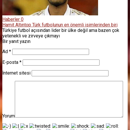
Haberler
0
Hamit Altıntop Türk futbolunun en önemli isimlerinden biri
Türkiye futbol açısından lider bir ülke değil ama bazen çok
yetenekli ve zirveye çıkmayı
Bir yanıt yazın
Ad
*
E-posta
*
İnternet sitesi
Yorum