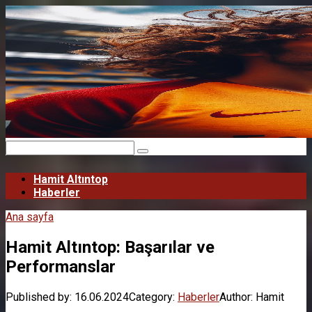
Skip
to
content
Search:
Hamit Altıntop
Haberler
Ana sayfa
Hamit Altıntop: Başarılar ve
Performanslar
Published by:
16.06.2024
Category:
Haberler
Author:
Hamit